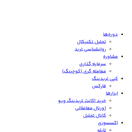
دوره‌ها
تحلیل تکنیکال
روانشناسی ترید
مشاوره
سرمایه گذاری
معامله گری (کوچینگ)
کپی تریدینگ
فارکس
ابزارها
خرید اکانت تریدینگ ویو
ژورنال معاملاتی
کانال تحلیل
اکسسوری
تابلو