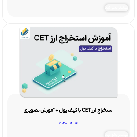
بیشتر بخوانید
استخراج ارز CET با کیف پول + آموزش تصویری
2020-11-14
بیشتر بخوانید