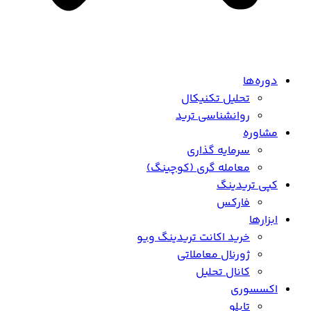
دوره‌ها
تحلیل تکنیکال
روانشناسی ترید
مشاوره
سرمایه گذاری
معامله گری (کوچینگ)
کپی تریدینگ
فارکس
ابزارها
خرید اکانت تریدینگ ویو
ژورنال معاملاتی
کانال تحلیل
اکسسوری
تابلو