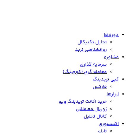
دوره‌ها
تحلیل تکنیکال
روانشناسی ترید
مشاوره
سرمایه گذاری
معامله گری (کوچینگ)
کپی تریدینگ
فارکس
ابزارها
خرید اکانت تریدینگ ویو
ژورنال معاملاتی
کانال تحلیل
اکسسوری
تابلو